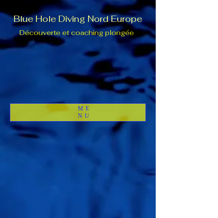
Blue Hole Diving Nord Europe
Découverte et coaching plongée
ME
NU