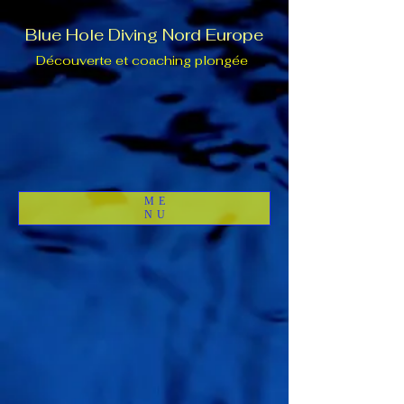
Blue Hole Diving Nord Europe
Découverte et coaching plongée
ME
NU