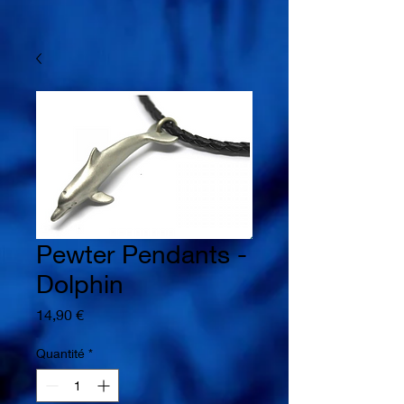
Pewter Pendants -
Dolphin
Prix
14,90 €
Quantité
*