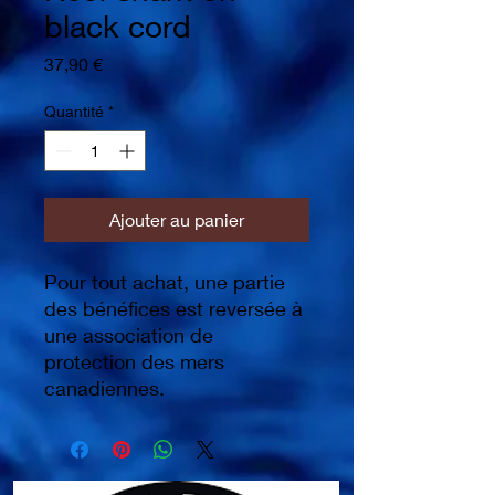
black cord
Prix
37,90 €
Quantité
*
Ajouter au panier
Pour tout achat, une partie
des bénéfices est reversée à
une association de
protection des mers
canadiennes.