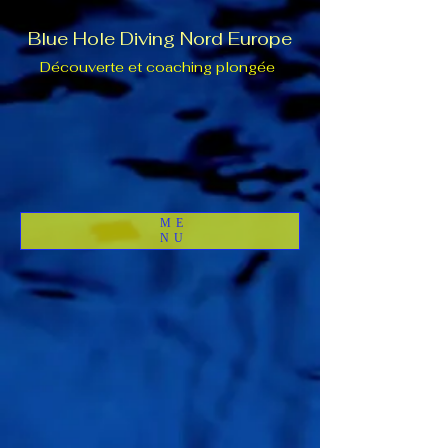
Blue Hole Diving Nord Europe
Découverte et coaching plongée
ME
NU