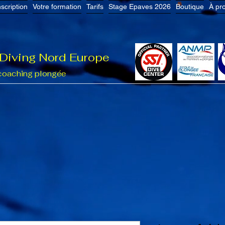
nscription
Votre formation
Tarifs
Stage Epaves 2026
Boutique
À pr
 Diving Nord Europe
coaching plongée