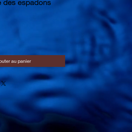
ie des espadons
outer au panier