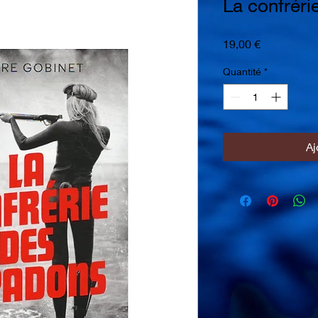
La confrér
Prix
19,00 €
Quantité
*
Aj