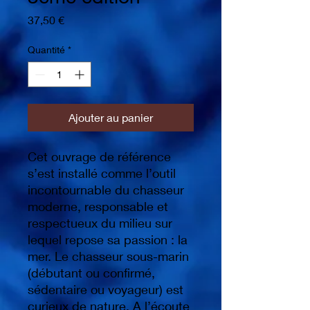
Prix
37,50 €
Quantité
*
Ajouter au panier
Cet ouvrage de référence
s’est installé comme l’outil
incontournable du chasseur
moderne, responsable et
respectueux du milieu sur
lequel repose sa passion : la
mer. Le chasseur sous-marin
(débutant ou confirmé,
sédentaire ou voyageur) est
curieux de nature. A l’écoute