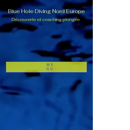
Blue Hole Diving Nord Europe
Découverte et coaching plongée
ME
NU