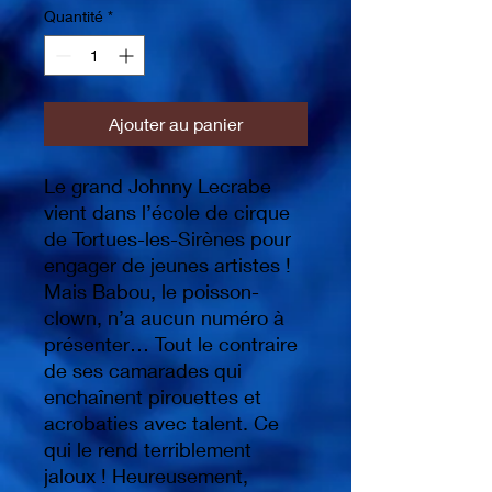
Quantité
*
Ajouter au panier
Le grand Johnny Lecrabe
vient dans l’école de cirque
de Tortues-les-Sirènes pour
engager de jeunes artistes !
Mais Babou, le poisson-
clown, n’a aucun numéro à
présenter… Tout le contraire
de ses camarades qui
enchaînent pirouettes et
acrobaties avec talent. Ce
qui le rend terriblement
jaloux ! Heureusement,