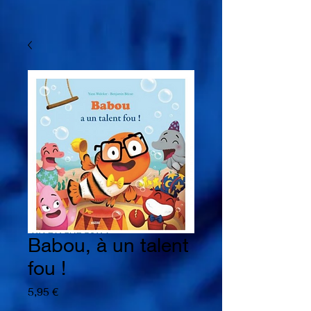
Babou, à un talent
fou !
Prix
5,95 €