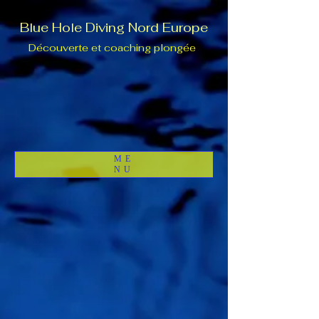
Blue Hole Diving Nord Europe
Découverte et coaching plongée
ME
NU