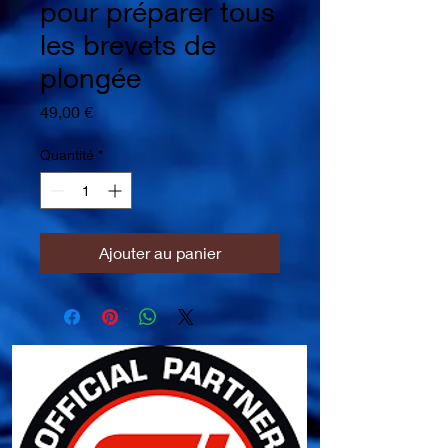
pour préparer tous
les brevets de
plongée
Prix
49,00 €
Quantité
*
Ajouter au panier